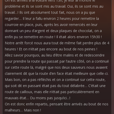
On est arrivés à la voiture vers 13h, je leur ai montré le
problème et ils se sont mis au travail. Oui, ils se sont mis au
travail…! Ils ont absolument tout fait, nous on a pu que
regarder… Il leur a fallu environ 2 heures pour remettre la
courroie en place, puis, après les avoir remerciés en leur
donnant un peu d’argent et deux plaques de chocolat, on a
enfin pu se remettre en route ! Il était alors environ 15h30 !
Notre arrêt forcé nous aura tout de même fait perdre plus de 4
heures ! Et on n’était pas encore au bout de nos peines !
Allez savoir pourquoi, au lieu d’être malins et de redescendre
pour prendre la route qui passait par l’autre côté, on a continué
sur cette route là, malgré que nos deux sauveurs nous avaient
clairement dit que la route d’en face était meilleure que celle-ci.
Mais bon, on a pas réfléchis et on a continué sur cette route,
qui soit dit en passant était pas du tout délabrée… C’était une
route de cailloux, mais elle n’était pas particulièrement en
mauvais état… Du moins pas jusqu’ici…!
On est donc enfin repartis, pensant être arrivés au bout de nos
malheurs… Mais non !