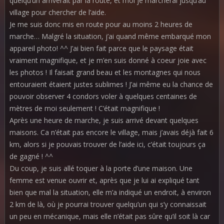
quelqu’un arriverait par la route, et moi je marcherai jusqu’au
village pour chercher de l’aide.
Je me suis donc mis en route pour au moins 2 heures de
marche… Malgré la situation, j’ai quand même embarqué mon
appareil photo! ^^ J’ai bien fait parce que le paysage était
vraiment magnifique, et je m’en suis donné à coeur joie avec
les photos ! Il faisait grand beau et les montagnes qui nous
entouraient étaient justes sublimes ! J’ai même eu la chance de
pouvoir observer 4 condors voler à quelques centaines de
mètres de moi seulement ! C’était magnifique !
Après une heure de marche, je suis arrivé devant quelques
maisons. Ca n’était pas encore le village, mais j’avais déjà fait 6
km, alors si je pouvais trouver de l’aide ici, c’était toujours ça
de gagné ! ^^
Du coup, je suis allé toquer à la porte d’une maison. Une
femme est venue ouvrir et, après que je lui ai expliqué tant
bien que mal la situation, elle m’a indiqué un endroit, à environ
2 km de là, où je pourrai trouver quelqu’un qui s’y connaissait
un peu en mécanique, mais elle n’était pas sûre qu’il soit là car