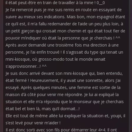
il était peut-être en train de travailler à la mine ! 0__0
Je l’ai remercié puis je me suis remis en route en essayant de
suivre au mieux ses indications. Mais bon, mon espagnol étant
ce qu’il est, il m’a fallu redemander de l’aide un peu plus loin, à
un petit garçon qui croisait mon chemin et qui était tout fier de
pouvoir m’indiquer où était la personne que je cherchais ! ^^
Après avoir demandé une troisième fois ma direction à une
personne, je l’ai enfin trouvé ! Il s’agissait du type qui tenait un
mini-kiosque, où grosso-modo tout le monde venait
s’approvisionner…! ^^
Je suis donc arrivé devant son mini-kiosque qui, bien entendu,
était fermé ! Heureusement, il y avait une sonnette, alors j’ai
essayé. Après quelques minutes, une femme est sortie de la
maison d’à côté pour venir me répondre. Je lui ai expliqué la
situation et elle m’a répondu que le monsieur que je cherchais
était bel et bien là, mais qu’il dormait…!
Elle est tout de même allée lui expliquer la situation et, youpi, il
s’est levé pour venir m’aider !
Il est donc sorti avec son fils pour démarrer leur 4×4. Il ont