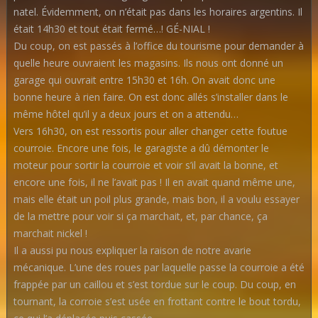
natel. Évidemment, on n’était pas dans les horaires argentins. Il
était 14h30 et tout était fermé…! GÉ-NIAL !
Du coup, on est passés à l’office du tourisme pour demander à
quelle heure ouvraient les magasins. Ils nous ont donné un
garage qui ouvrait entre 15h30 et 16h. On avait donc une
bonne heure à rien faire. On est donc allés s’installer dans le
même hôtel qu’il y a deux jours et on a attendu…
Vers 16h30, on est ressortis pour aller changer cette foutue
courroie. Encore une fois, le garagiste a dû démonter le
moteur pour sortir la courroie et voir s’il avait la bonne, et
encore une fois, il ne l’avait pas ! Il en avait quand même une,
mais elle était un poil plus grande, mais bon, il a voulu essayer
de la mettre pour voir si ça marchait, et, par chance, ça
marchait nickel !
Il a aussi pu nous expliquer la raison de notre avarie
mécanique. L’une des roues par laquelle passe la courroie a été
frappée par un caillou et s’est tordue sur le coup. Du coup, en
tournant, la corroie s’est usée en frottant contre le bout tordu,