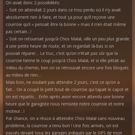
On avait donc 2 possibilités:
– Soit on attendait 2 jours dans ce trou perdu où il n’y avait
absolument rien à faire, et tout ça pour qu’il reçoive une
courroie qu’il « pensait être la bonne » mais il n’en était même
pas certain…!
– Soit on retournait jusqu’à Chos Malal, ville un peu plus grande
à une petite heure de route, et on regardait là-bas si on
pouvait réparer… Le truc, c’est qu’on n’était pas sûr que la
courroie tienne le coup jusqu’à Chos Malal, et si elle pétait au
milieu du chemin, ben on se retrouvait encore une fois bloqués
au milieu de rien…
Mais bon, ne voulant pas attendre 2 jours, c’est ce qu’on a
fait… On a coupé le petit bout de courroie qui tapait le capot et
on est repartis… Enfin après avoir encore attendu une bonne
heure que le garagiste nous remonte notre courroie et notre
moteur…!
Par chance, on a réussi à atteindre Chos Malal sans nouveau
problème, la courroie a tenu bon ! Une fois arrivés, on est
passés devant tous les garages indiqués par le GPS de mon