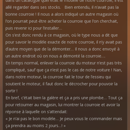
dans un catalogue quel était le modèle de notre courroie, il est
allé regarder dans ses stocks. Bien entendu, il n’avait pas la
bonne courroie ! Il nous a alors indiqué un autre magasin où
l’on pourrait peut-être acheter la courroie que l’on cherchait,
puis revenir ici pour l’installer…
On s’est donc rendu à ce magasin, où le type nous a dit que
pour savoir le modèle exacte de notre courroie, il n’y avait pas
d’autre moyen que de la démonter… Il nous a donc envoyé à
un autre endroit où on nous a démonté la courroie….
En temps normal, enlever la courroie du moteur n’est pas très
compliqué, sauf que ça n’est pas le cas de notre voiture ! Nan,
dans notre moteur, la courroie fait le tour de l’essieu qui
soutient le moteur, il faut donc le décrocher pour pouvoir la
sortir !
En bref, c’était bien la galère et ça a pris une plombe… Tout ça
pour retourner au magasin, lui montrer la courroie et avoir la
réponse à laquelle on s’attendait:
« Je n’ai pas le bon modèle… Je peux vous le commander mais
ça prendra au moins 2 jours…! »