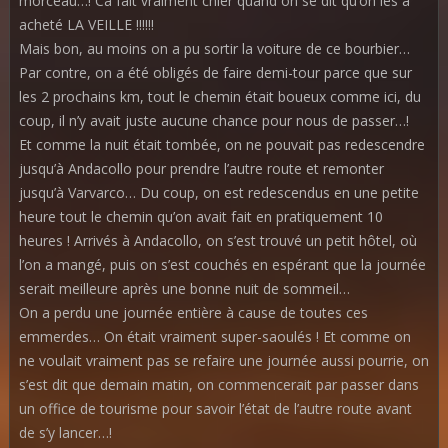
morceau…! Ca fait vraiment chier quand on se dit qu’on les a
acheté LA VEILLE !!!!!!
Mais bon, au moins on a pu sortir la voiture de ce bourbier…
Par contre, on a été obligés de faire demi-tour parce que sur
les 2 prochains km, tout le chemin était boueux comme ici, du
coup, il n’y avait juste aucune chance pour nous de passer…!
Et comme la nuit était tombée, on ne pouvait pas redescendre
jusqu’à Andacollo pour prendre l’autre route et remonter
jusqu’à Varvarco… Du coup, on est redescendus en une petite
heure tout le chemin qu’on avait fait en pratiquement 10
heures ! Arrivés à Andacollo, on s’est trouvé un petit hôtel, où
l’on a mangé, puis on s’est couchés en espérant que la journée
serait meilleure après une bonne nuit de sommeil…
On a perdu une journée entière à cause de toutes ces
emmerdes… On était vraiment super-saoulés ! Et comme on
ne voulait vraiment pas se refaire une journée aussi pourrie, on
s’est dit que demain matin, on commencerait par passer dans
un office de tourisme pour savoir l’état de l’autre route avant
de s’y lancer…!