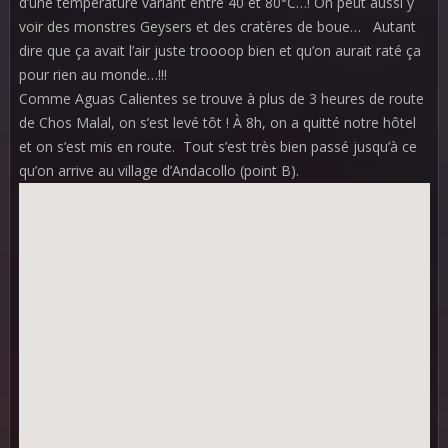
d’une température variant entre 40 et 80°C…! On peut aussi y
voir des monstres Geysers et des cratères de boue… Autant
dire que ça avait l’air juste troooop bien et qu’on aurait raté ça
pour rien au monde…!!!
Comme Aguas Calientes se trouve à plus de 3 heures de route
de Chos Malal, on s’est levé tôt ! À 8h, on a quitté notre hôtel
et on s’est mis en route. Tout s’est très bien passé jusqu’à ce
qu’on arrive au village d’Andacollo (point B).