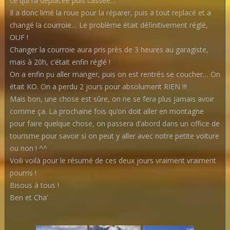
ce qui l’a déplacée puis cassée…
Il a donc limé la roue pour la réparer, puis a tout replacé et a
changé la courroie… Le problème était définitivement réglé,
OUF !
Changer la courroie aura pris près de 3 heures au garagiste,
mais à 20h, c’était enfin réglé !
On a enfin pu aller manger, puis on est rentrés se coucher… On
était KO. On a perdu 2 jours pour absolument RIEN !!!
Mais bon, une chose est sûre, on ne se fera plus jamais avoir
comme ça. La prochaine fois qu’on doit aller en montagne
pour faire quelque chose, on passera d’abord dans un office de
tourisme pour savoir si on peut y aller avec notre petite voiture
ou non ! ^^
Voili voilà pour le résumé de ces deux jours vraiment vraiment
pourris !
Bisous à tous !
Ben et Cha’