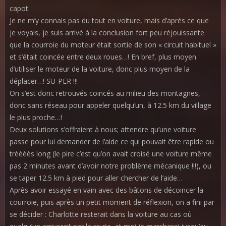
capot.
Je ne m’y connais pas du tout en voiture, mais d’après ce que
je voyais, je suis arrivé à la conclusion fort peu réjouissante
que la courroie du moteur était sortie de son « circuit habituel »
et s’était coincée entre deux roues…! En bref, plus moyen
d’utiliser le moteur de la voiture, donc plus moyen de la
déplacer…! SU-PER !!!
On s’est donc retrouvés coincés au milieu des montagnes,
donc sans réseau pour appeler quelqu’un, à 12.5 km du village
le plus proche…!
Deux solutions s’offraient à nous; attendre qu’une voiture
passe pour lui demander de l’aide ce qui pouvait être rapide ou
trèèèès long (le pire c’est qu’on avait croisé une voiture même
pas 2 minutes avant d’avoir notre problème mécanique !!!), ou
se taper 12.5 km à pied pour aller chercher de l’aide…
Après avoir essayé en vain avec des bâtons de décoincer la
courroie, puis après un petit moment de réflexion, on a fini par
se décider : Charlotte resterait dans la voiture au cas où