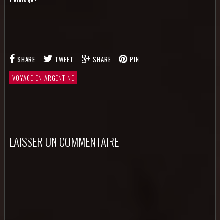
SHARE
TWEET
SHARE
PIN
VOYAGE EN ARGENTINE
LAISSER UN COMMENTAIRE
AL