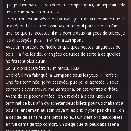
que je cherchais, j’ai rapidement compris qu’ici, on appelait cela
une « Zampoña cromática ».
Lors qu’on est arrivés chez l’artisan, je lui en ai demandé une. Il
m’a répondu qu’il n’en avait pas, mais qu’il pouvais m’en faire
une, ce que j’ai accepté. Il m’a donné deux rangées de tubes, je
les ai essayés, puis il m’a fait la Zampoña.
Avec un morceau de ficelle et quelques petites languettes de
bois, il a fixé les deux rangées de tubes de sorte à ce qu’elles
ne fassent plus qu’un…!
Ca lui a pris peut-être 10 minutes…! XD
En bref, il m’a fabriqué la Zampoña sous les yeux…! Parfait !
Une fois terminée, je l’ai essayée, puis je l’ai achetée… Tout
content d’avoir trouvé ma Zampoña, on est rentrés à l’hôtel.
Avant de se poser à l’hôtel, on est allés à pieds jusqu’au
terminal de bus afin d’y acheter deux billets pour Cochabamba
pour le lendemain au soir. Voyant les prix (hyper pas chers), on
a décidé de se faire une petite folie…! On s’est pris deux billets
en full cama (le top confort, un siège que tu peux abaisser à