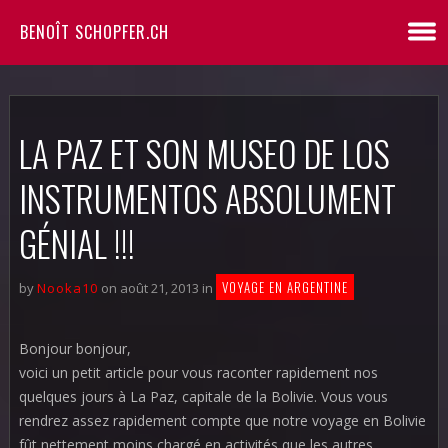
BENOÎT SCHOPFER.CH
LA PAZ ET SON MUSEO DE LOS
INSTRUMENTOS ABSOLUMENT
GÉNIAL !!!
VOYAGE EN ARGENTINE
by
Nooka10
on août 21, 2013 in
Bonjour bonjour,
voici un petit article pour vous raconter rapidement nos
quelques jours à La Paz, capitale de la Bolivie. Vous vous
rendrez assez rapidement compte que notre voyage en Bolivie
fût nettement moins chargé en activités que les autres