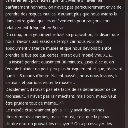
certainement plus riches que lui… Même s’il avait l’air
parfaitement honnête, on n’avait pas particulièrement envie de
prendre des risques inutiles, d’autant plus que nous avions lu
dans notre guide que les enlèvements pour rançons sont
relativement fréquent en Bolivie…!
Du coup, on a gentiment refusé sa proposition, lui disant que
nous n’avions pas assez de temps car nous voulions
absolument visiter ce musée et que nous devions bientôt
prendre le bus (ce qui, certes, n’était qu’à moitié vrai. XD)…
Il a insisté pendant quasiment 30 minutes, jusqu’à ce qu’on
l’envoie balader un petit peu plus brusquement et que, réalisant
que les 3 quarts d’heure étaient passés, nous nous levions, le
saluions et partions visiter le musée…
Décidément, il n’avait pas été facile de se débarrasser de ce
monsieur… Il n’avait pas l’air méchant, mais bon, mieux vaut
être prudent tout de même…^^
Le musée était vraiment génial !!! Il y avait des tonnes
d’instruments superbes, mais le must, c’est que la plupart
d’entre eux, on pouvait les essayer !!! On a pu essayer des